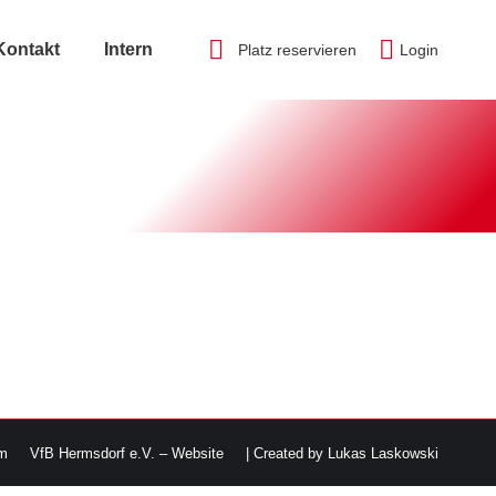
Kontakt
Intern
Platz reservieren
Login
m
VfB Hermsdorf e.V. – Website
| Created by Lukas Laskowski