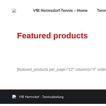
VfB Hermsdorf Tennis – Home
Tenn
Featured products
[featured_products per_page=“12″ columns=“4″ orderb
VfB Hermsdorf - Tennisabteilung