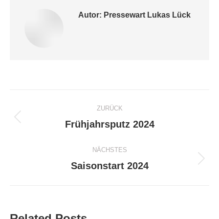
Autor:
Pressewart Lukas Lück
Kommentarnavigation
ZURÜCK
Frühjahrsputz 2024
Vorheriger
Beitrag:
NÄCHSTES
Saisonstart 2024
Nächster
Beitrag:
Related Posts