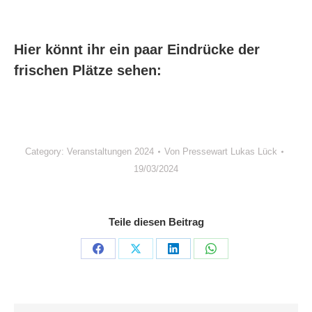
Hier könnt ihr ein paar Eindrücke der
frischen Plätze sehen:
Category:
Veranstaltungen 2024
Von
Pressewart Lukas Lück
19/03/2024
Teile diesen Beitrag
Share
Share
Share
Share
on
on
on
on
Facebook
X
LinkedIn
WhatsApp